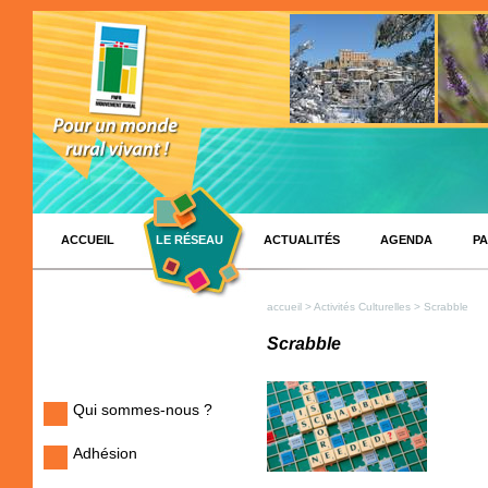
ACCUEIL
LE RÉSEAU
ACTUALITÉS
AGENDA
PA
accueil
>
Activités Culturelles
> Scrabble
Scrabble
Qui sommes-nous ?
Adhésion