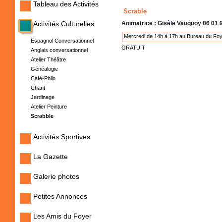
Tableau des Activités
Scrable
Activités Culturelles
Animatrice : Gisèle Vauquoy 06 01 
Mercredi de 14h à 17h au Bureau du Foyer
Espagnol Conversationnel
GRATUIT
Anglais conversationnel
Atelier Théâtre
Généalogie
Café-Philo
Chant
Jardinage
Atelier Peinture
Scrabble
Activités Sportives
La Gazette
Galerie photos
Petites Annonces
Les Amis du Foyer