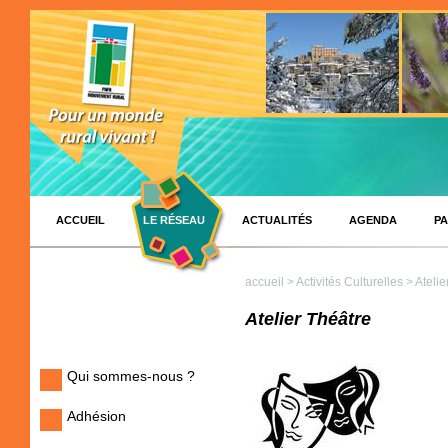
ACCUEIL
LE RÉSEAU
ACTUALITÉS
AGENDA
PA
accueil
>
Activités Culturelles
> Atelie
Atelier Théâtre
Qui sommes-nous ?
Adhésion