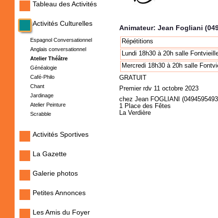
Tableau des Activités
Activités Culturelles
Animateur: Jean Fogliani (04
Espagnol Conversationnel
Répétitions
Anglais conversationnel
Lundi 18h30 à 20h salle Fontvieill
Atelier Théâtre
Mercredi 18h30 à 20h salle Fontvie
Généalogie
Café-Philo
GRATUIT
Chant
Premier rdv 11 octobre 2023
Jardinage
chez Jean FOGLIANI (0494595493
Atelier Peinture
1 Place des Fêtes
La Verdière
Scrabble
Activités Sportives
La Gazette
Galerie photos
Petites Annonces
Les Amis du Foyer