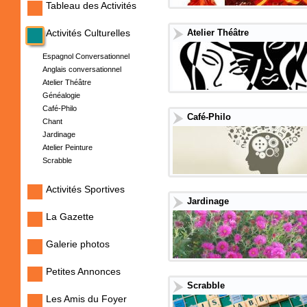
Tableau des Activités
Activités Culturelles
Atelier Théâtre
Espagnol Conversationnel
Anglais conversationnel
Atelier Théâtre
Généalogie
Café-Philo
Café-Philo
Chant
Jardinage
Atelier Peinture
Scrabble
Activités Sportives
Jardinage
La Gazette
Galerie photos
Petites Annonces
Scrabble
Les Amis du Foyer