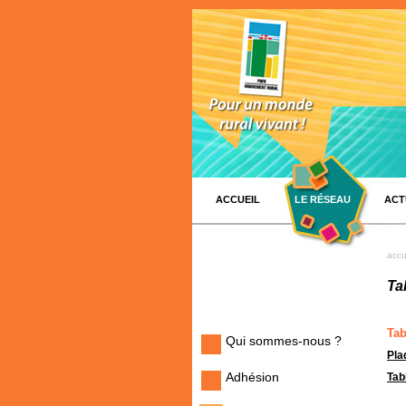
ACCUEIL
LE RÉSEAU
ACT
accu
Ta
Tab
Qui sommes-nous ?
Pla
Adhésion
Tab