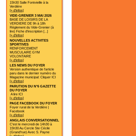
15h30 Salle Fontvieille à la
Verdière
[+ d'infos]
VIDE-GRENIER 3 MAI 2026
BASE DE LOISIRS DE LA
VERDIERE DE 9h à 18h
Règlement du Vide-Grenier (à
lire) Fiche d'inscription [...]
[+ d'infos]
NOUVELLES ACTIVITES
SPORTIVES
RENFORCEMENT
MUSCULAIRE GYM
VOLONTAIRE
[+ d'infos]
LES NEWS DU FOYER
Version authentique de l'article
paru dans le dernier numéro du
Magazine municipal: Cliquer ICI
[+ d'infos]
PARUTION DU N°6 GAZETTE
DU FOYER
A lire ICI
[+ d'infos]
PAGE FACEBOOK DU FOYER
Foyer rural de la Verdière |
Facebook
[+ d'infos]
ANGLAIS CONVERSATIONNEL
C'est le mercredi de 14h30 à
15h30 Au Cercle Ste Cécile
(Grand'rue) Avec S. Payne