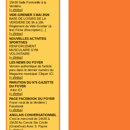
15h30 Salle Fontvieille à la
Verdière
[+ d'infos]
VIDE-GRENIER 3 MAI 2026
BASE DE LOISIRS DE LA
VERDIERE DE 9h à 18h
Règlement du Vide-Grenier (à
lire) Fiche d'inscription [...]
[+ d'infos]
NOUVELLES ACTIVITES
SPORTIVES
RENFORCEMENT
MUSCULAIRE GYM
VOLONTAIRE
[+ d'infos]
LES NEWS DU FOYER
Version authentique de l'article
paru dans le dernier numéro du
Magazine municipal: Cliquer ICI
[+ d'infos]
PARUTION DU N°6 GAZETTE
DU FOYER
A lire ICI
[+ d'infos]
PAGE FACEBOOK DU FOYER
Foyer rural de la Verdière |
Facebook
[+ d'infos]
ANGLAIS CONVERSATIONNEL
C'est le mercredi de 14h30 à
15h30 Au Cercle Ste Cécile
(Grand'rue) Avec S. Payne