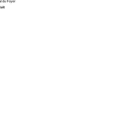
l du Foyer
tuit