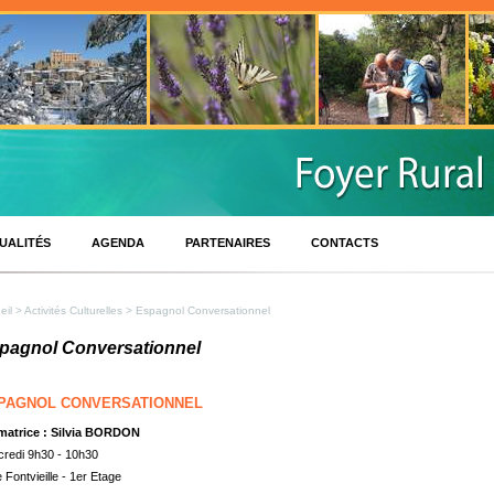
UALITÉS
AGENDA
PARTENAIRES
CONTACTS
eil
>
Activités Culturelles
> Espagnol Conversationnel
pagnol Conversationnel
PAGNOL CONVERSATIONNEL
matrice : Silvia BORDON
redi 9h30 - 10h30
e Fontvieille - 1er Etage