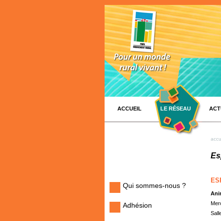
ACCUEIL
LE RÉSEAU
ACT
accu
Es
ES
Qui sommes-nous ?
Ani
Merc
Adhésion
Sall