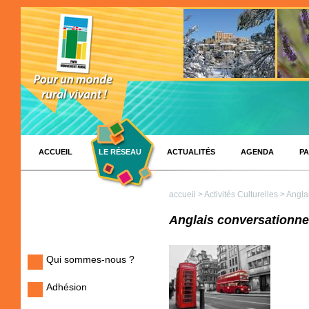
ACCUEIL
LE RÉSEAU
ACTUALITÉS
AGENDA
PA
accueil
>
Activités Culturelles
> Angla
Anglais conversationne
Qui sommes-nous ?
Adhésion