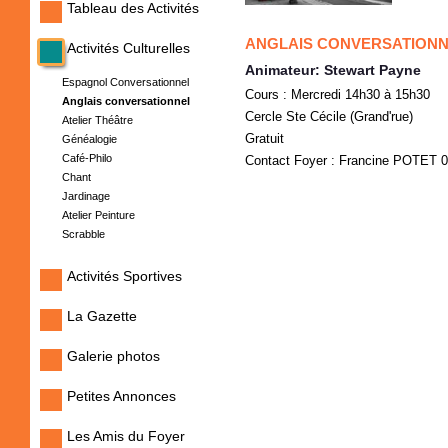
Tableau des Activités
ANGLAIS CONVERSATION
Activités Culturelles
Animateur: Stewart Payne
Espagnol Conversationnel
Cours : Mercredi 14h30 à 15h30
Anglais conversationnel
Cercle Ste Cécile (Grand'rue)
Atelier Théâtre
Gratuit
Généalogie
Café-Philo
Contact Foyer : Francine POTET 0
Chant
Jardinage
Atelier Peinture
Scrabble
Activités Sportives
La Gazette
Galerie photos
Petites Annonces
Les Amis du Foyer