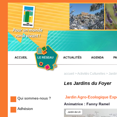
ACCUEIL
LE RÉSEAU
ACTUALITÉS
AGENDA
PA
accueil
>
Activités Culturelles
> Jardi
Les Jardins du Foyer
Jardin Agro-Ecologique Exp
Qui sommes-nous ?
Animatrice : Fanny Ramel
Adhésion