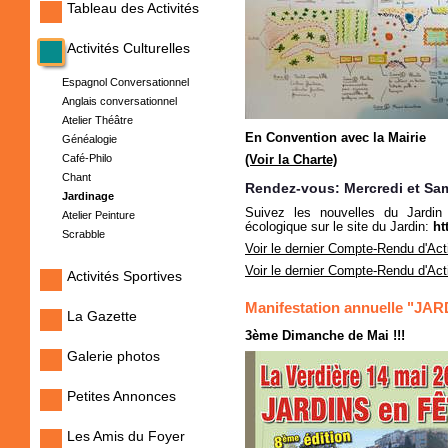
Tableau des Activités
Activités Culturelles
Espagnol Conversationnel
Anglais conversationnel
Atelier Théâtre
En Convention avec la Mairie
Généalogie
Café-Philo
(Voir la Charte)
Chant
Rendez-vous: Mercredi et Sa
Jardinage
Suivez les nouvelles du Jardin
Atelier Peinture
écologique sur le site du Jardin:
ht
Scrabble
Voir le dernier Compte-Rendu d'Acti
Voir le dernier Compte-Rendu d'Acti
Activités Sportives
Manifestation annuelle "JA
La Gazette
3ème Dimanche de Mai !!!
Galerie photos
Petites Annonces
Les Amis du Foyer