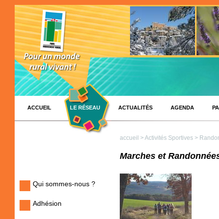
ACCUEIL
LE RÉSEAU
ACTUALITÉS
AGENDA
PA
accueil
>
Activités Sportives
> Randon
Marches et Randonnées
Qui sommes-nous ?
Adhésion