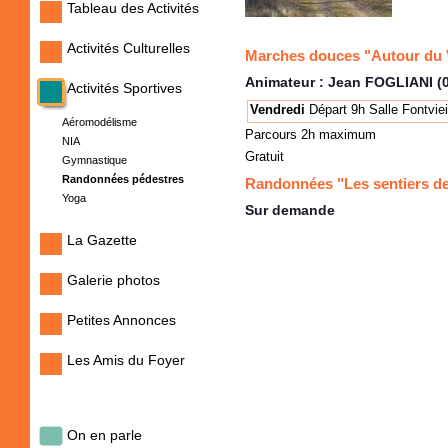
Tableau des Activités
Activités Culturelles
Marches douces "Autour du V
Animateur : Jean FOGLIANI (0
Activités Sportives
Vendredi
Départ 9h Salle Fontviei
Aéromodélisme
Parcours 2h maximum
NIA
Gratuit
Gymnastique
Randonnées pédestres
Randonnées "Les sentiers d
Yoga
Sur demande
La Gazette
Galerie photos
Petites Annonces
Les Amis du Foyer
On en parle