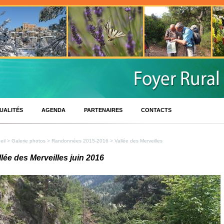
UALITÉS
AGENDA
PARTENAIRES
CONTACTS
eil
>
Galerie photos
>
Randonnées 2015-2016
> Vallée des Merveilles
llée des Merveilles juin 2016