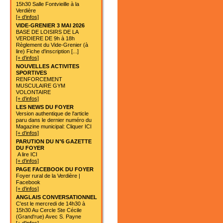
15h30 Salle Fontvieille à la
Verdière
[+ d'infos]
VIDE-GRENIER 3 MAI 2026
BASE DE LOISIRS DE LA
VERDIERE DE 9h à 18h
Règlement du Vide-Grenier (à
lire) Fiche d'inscription [...]
[+ d'infos]
NOUVELLES ACTIVITES
SPORTIVES
RENFORCEMENT
MUSCULAIRE GYM
VOLONTAIRE
[+ d'infos]
LES NEWS DU FOYER
Version authentique de l'article
paru dans le dernier numéro du
Magazine municipal: Cliquer ICI
[+ d'infos]
PARUTION DU N°6 GAZETTE
DU FOYER
A lire ICI
[+ d'infos]
PAGE FACEBOOK DU FOYER
Foyer rural de la Verdière |
Facebook
[+ d'infos]
ANGLAIS CONVERSATIONNEL
C'est le mercredi de 14h30 à
15h30 Au Cercle Ste Cécile
(Grand'rue) Avec S. Payne