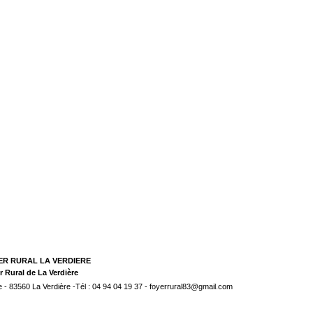
ER RURAL LA VERDIERE
r Rural de La Verdière
e - 83560 La Verdière -Tél : 04 94 04 19 37 - foyerrural83@gmail.com