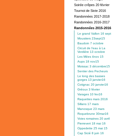
Soirée crêpes 20 février
Tournoi de Sixte 2016
Randonnées 2017-2018
Randonnées 2016-2017
Randonnées 2015-2016
Le grand Vallon 16 sept
Moustiers 23sept15
Baudoin 7 octobre
Circuit de l'eau à La
Verdière 13 octobre
Les Mées 4nov 15
Aups 18 nov15
Moissac 3 décembre15
Sentier des Pecheurs
Le long des basses
gorges 13 janvier16
Cotignac 20 janvier16
Gréoux 3 février
Varages 10 fev16
Raquettes mars 2016
Sillans 17 mars
Manosque 23 mars
Roquebrune 30mar16
Voies romaines 20 avril
Pierrevert 18 mai 16
Oppedette 25 mai 15
Cap Sicié 8 juin 16