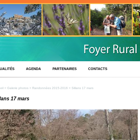
UALITÉS
AGENDA
PARTENAIRES
CONTACTS
eil
>
Galerie photos
>
Randonnées 2015-2016
> Sillans 17 mars
llans 17 mars