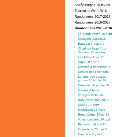
Soirée crêpes 20 février
Tournoi de Sixte 2016
Randonnées 2017-2018
Randonnées 2016-2017
Randonnées 2015-2016
Le grand Vallon 16 sept
Moustiers 23sept15
Baudoin 7 octobre
Circuit de l'eau à La
Verdière 13 octobre
Les Mées 4nov 15
Aups 18 nov15
Moissac 3 décembre15
Sentier des Pecheurs
Le long des basses
gorges 13 janvier16
Cotignac 20 janvier16
Gréoux 3 février
Varages 10 fev16
Raquettes mars 2016
Sillans 17 mars
Manosque 23 mars
Roquebrune 30mar16
Voies romaines 20 avril
Pierrevert 18 mai 16
Oppedette 25 mai 15
Cap Sicié 8 juin 16