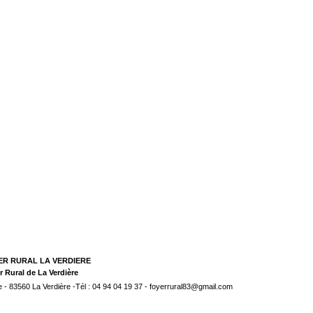
ER RURAL LA VERDIERE
r Rural de La Verdière
e - 83560 La Verdière -Tél : 04 94 04 19 37 - foyerrural83@gmail.com