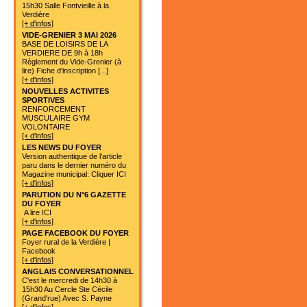
15h30 Salle Fontvieille à la
Verdière
[+ d'infos]
VIDE-GRENIER 3 MAI 2026
BASE DE LOISIRS DE LA
VERDIERE DE 9h à 18h
Règlement du Vide-Grenier (à
lire) Fiche d'inscription [...]
[+ d'infos]
NOUVELLES ACTIVITES
SPORTIVES
RENFORCEMENT
MUSCULAIRE GYM
VOLONTAIRE
[+ d'infos]
LES NEWS DU FOYER
Version authentique de l'article
paru dans le dernier numéro du
Magazine municipal: Cliquer ICI
[+ d'infos]
PARUTION DU N°6 GAZETTE
DU FOYER
A lire ICI
[+ d'infos]
PAGE FACEBOOK DU FOYER
Foyer rural de la Verdière |
Facebook
[+ d'infos]
ANGLAIS CONVERSATIONNEL
C'est le mercredi de 14h30 à
15h30 Au Cercle Ste Cécile
(Grand'rue) Avec S. Payne