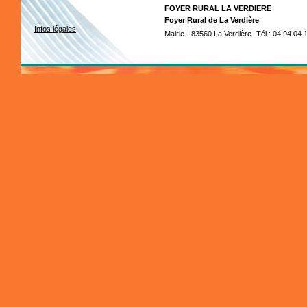
FOYER RURAL LA VERDIERE
Foyer Rural de La Verdière
Infos légales
Mairie - 83560 La Verdière -Tél : 04 94 04