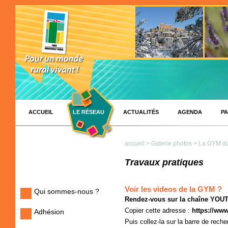
ACCUEIL
LE RÉSEAU
ACTUALITÉS
AGENDA
PA
accueil
>
Galerie photos
> La GYM du
Travaux pratiques
Voir les videos de la GYM ?
Qui sommes-nous ?
Rendez-vous sur la chaîne YOU
Copier cette adresse :
https://ww
Adhésion
Puis collez-la sur la barre de reche