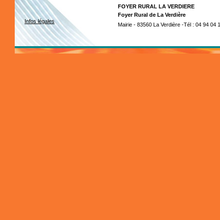
FOYER RURAL LA VERDIERE
Foyer Rural de La Verdière
Infos légales
Mairie - 83560 La Verdière -Tél : 04 94 04