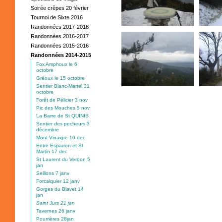
Soirée crêpes 20 février
Tournoi de Sixte 2016
Randonnées 2017-2018
Randonnées 2016-2017
Randonnées 2015-2016
Randonnées 2014-2015
Fox Amphoux le 6
octobre
Gréoux le 15 octobre
Sentier Blanc-Martel 31
octobre
Forêt de Pélicier 3 nov
Pic des Mouches 5 nov
La Barre de St QUINIS
Sentier des pecheurs 3
décembre
Mont Vinaigre 10 dec
Entre Esparron et St
Martin 17 dec
St Laurent du Verdon 5
jan
Seillons 7 janv
Forcalquier 12 janv
Gorges du Blavet 14
jan
Saint Jurs 21 jan
Tavernes 26 janv
Pourrières 28jan