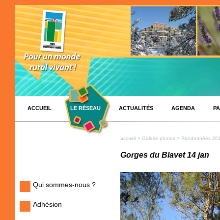
ACCUEIL
LE RÉSEAU
ACTUALITÉS
AGENDA
PA
accueil
>
Galerie photos
>
Randonnées 20
Gorges du Blavet 14 jan
Qui sommes-nous ?
Adhésion