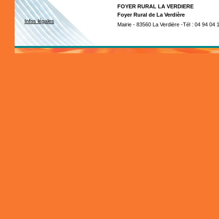
FOYER RURAL LA VERDIERE
Foyer Rural de La Verdière
Infos légales
Mairie - 83560 La Verdière -Tél : 04 94 04