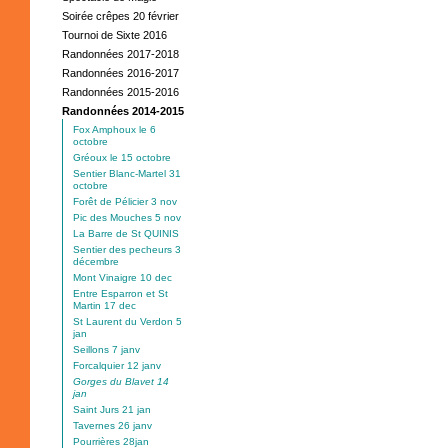
Soirée crêpes 20 février
Tournoi de Sixte 2016
Randonnées 2017-2018
Randonnées 2016-2017
Randonnées 2015-2016
Randonnées 2014-2015
Fox Amphoux le 6
octobre
Gréoux le 15 octobre
Sentier Blanc-Martel 31
octobre
Forêt de Pélicier 3 nov
Pic des Mouches 5 nov
La Barre de St QUINIS
Sentier des pecheurs 3
décembre
Mont Vinaigre 10 dec
Entre Esparron et St
Martin 17 dec
St Laurent du Verdon 5
jan
Seillons 7 janv
Forcalquier 12 janv
Gorges du Blavet 14
jan
Saint Jurs 21 jan
Tavernes 26 janv
Pourrières 28jan